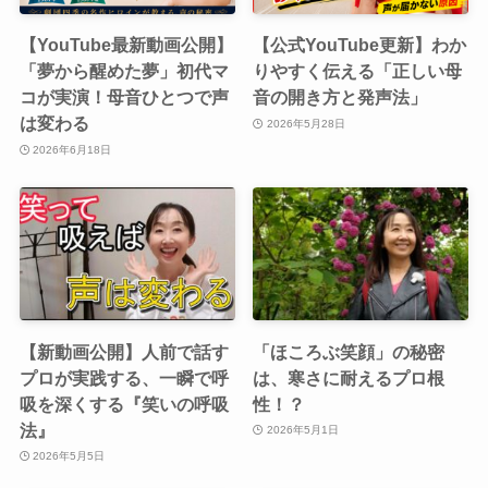
【YouTube最新動画公開】
【公式YouTube更新】わか
「夢から醒めた夢」初代マ
りやすく伝える「正しい母
コが実演！母音ひとつで声
音の開き方と発声法」
は変わる
2026年5月28日
2026年6月18日
【新動画公開】人前で話す
「ほころぶ笑顔」の秘密
プロが実践する、一瞬で呼
は、寒さに耐えるプロ根
吸を深くする『笑いの呼吸
性！？
法』
2026年5月1日
2026年5月5日