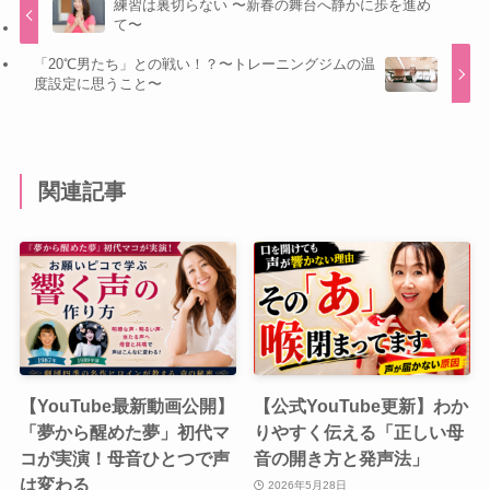
練習は裏切らない 〜新春の舞台へ静かに歩を進め
て〜
「20℃男たち」との戦い！？〜トレーニングジムの温
度設定に思うこと〜
関連記事
【YouTube最新動画公開】
【公式YouTube更新】わか
「夢から醒めた夢」初代マ
りやすく伝える「正しい母
コが実演！母音ひとつで声
音の開き方と発声法」
は変わる
2026年5月28日