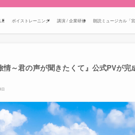
LE
ボイストレーニング
講演 / 企業研修
朗読ミュージカル「
旅情～君の声が聞きたくて』公式PVが完
3日