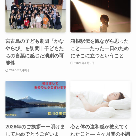
宮古島の子ども劇団「かな
箱根駅伝を観ながら思った
やらび」を訪問｜子どもた
こと――たった一日のため
ちの言葉に感じた演劇の可
にそこに立つということ
能性
2026年1月2日
2026年3月8日
2026年のご挨拶ーー明けま
心と体の違和感が教えてく
しておめでとうございま
れたこと― ４ヶ月間の不調