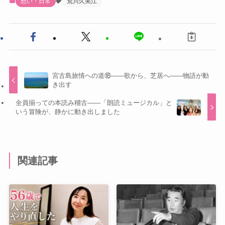
想い・日常
荒川久美江
宮古島旅情への道⑱——歌から、芝居へ——物語が動
き出す
全員揃っての本読み稽古――「朗読ミュージカル」と
いう冒険が、静かに動き出しました
関連記事