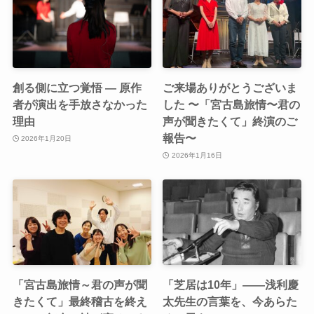
創る側に立つ覚悟 ― 原作
ご来場ありがとうございま
者が演出を手放さなかった
した 〜「宮古島旅情〜君の
理由
声が聞きたくて」終演のご
報告〜
2026年1月20日
2026年1月16日
「宮古島旅情～君の声が聞
「芝居は10年」——浅利慶
きたくて」最終稽古を終え
太先生の言葉を、今あらた